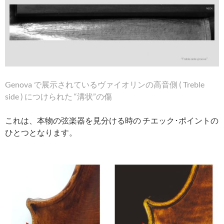
Genova
で展示されているヴァイオリンの高音側 ( Treble
side ) につけられた “溝状”の傷
これは、本物の弦楽器を見分ける時の チエック･ポイントの
ひとつとなります。