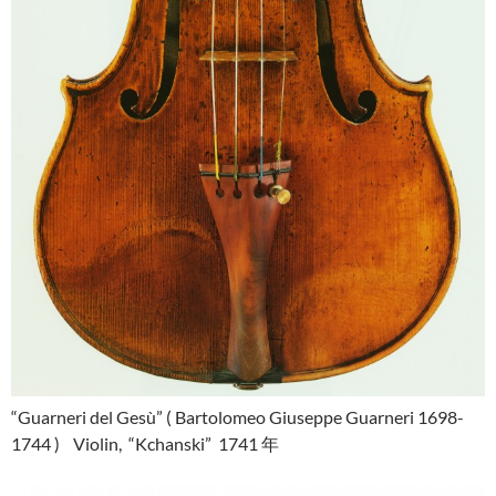
“Guarneri del Gesù” ( Bartolomeo Giuseppe Guarneri 1698-
1744 ) Violin, “Kchanski” 1741 年