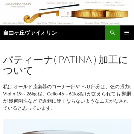
コ
ン
テ
ン
検
ツ
自由ヶ丘ヴァイオリン
索
へ
メインメ
ス
ニュー
キ
パティーナ( PATINA ) 加工に
ッ
ついて
プ
私は オールド弦楽器のコーナー部や へり部分は、弦の張力(
Violin 19～26kg 程、Cello 46～61kg程 ) が加えられても 響胴
が
幾何剛性などで
過剰に硬くならないような工夫がなされ
ていると思っています。