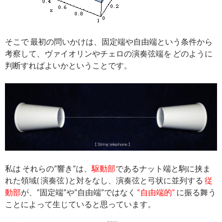
そこで 最初の問いかけは、固定端や自由端という条件から
考察して、ヴァイオリンやチェロの演奏弦端を どのように
判断すればよいかということです。
私は それらの”響き”は、
駆動部
であるナット端と駒に挟ま
れた領域
(
演奏弦 )と対をなし、演奏弦と
弓状に並列す
る
従
動部
が、”固定端”や”自由端”ではなく
“自由端的”
に振る舞う
ことによって生じていると思っています。