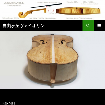
コ
ン
テ
ン
検
ツ
自由ヶ丘ヴァイオリン
索
へ
メインメ
ス
ニュー
キ
ッ
プ
MENU