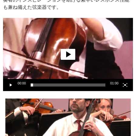
も兼ね備えた弦楽器です。
動
画
プ
レ
ー
ヤ
ー
00:00
01:00