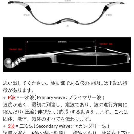
思い出してください。駆動部である弦の振動には下記の特
徴があります。
●
P波
= 一次波( Primary wave : プライマリー波 ）
速度が速く、最初に到達し、縦波であり、波の進行方向に
縮んだり( 圧縮 ) 伸びたり( 膨張 )する動きをします。これは
固体、液体、気体のすべてを伝わります。
●
S波
= 二次波( Secondary Wave : セカンダリー波 )
速度が遅く、P波の後に到達し、横波であり、物質を上下に