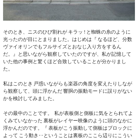
そのとき、ニスのひび割れが キラッ ! と蜘蛛の糸のように
光ったのが目にとまりました。はじめは『 なるほど、分数
ヴァイオリンでもフルサイズとおなじ入り方をするん
だ。』と思いながら観察していたのですが、私が記憶して
いた他の事例と驚くほど合致していることが分かりまし
た。
私はこのとき 戸惑いながらも楽器の角度を変えたりしなが
ら観察して、頭に浮かんだ 響胴の振動モードに誤りがない
かを検討してみました。
その最中のことです。 私が表板側と側板に気をとられてよ
くみていなかった 裏板がレイヤー映像のように頭のなかに
浮かんだのです。『 表板がこう振動して側板はブロックに
よって こう動き‥ということは裏板のここら辺りにこうい