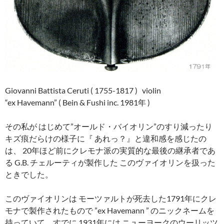
Giovanni Battista Ceruti ( 1755-1817 ) violin
“ex Havemann” ( Bein & Fushi inc. 1981年 )
その私が はじめて”オールド・バイオリン”のすり減ったり
キズ痕だらけの様子に『 あれっ？』と違和感を感じたの
は、 20年ほど前にクレモナ派の実質的な最後の継承者であ
る G.B. チェルーティが製作した このヴァイオリンを扱った
ときでした。
このヴァイオリンは モーツァルトが死去した1791年にクレ
モナで製作されたもので ”ex Havemann ” のニックネームを
持っていて、すでに 1931年には ニューヨークのウーリッツ