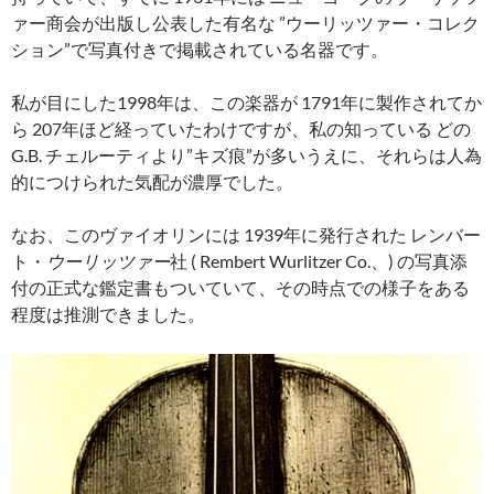
ァー商会が出版し公表した有名な ”ウーリッツァー・コレク
ション”で写真付きで掲載されている名器です。
私が目にした1998年は、この楽器が 1791年に製作されてか
ら 207年ほど経っていたわけですが、私の知っている どの
G.B. チェルーティより”キズ痕”が多いうえに、それらは人為
的につけられた気配が濃厚でした。
なお、このヴァイオリンには 1939年に発行された レンバー
ト・
ウーリッツァー
社 ( Rembert Wurlitzer Co.、) の写真添
付の正式な鑑定書もついていて、その時点での様子をある
程度は推測できました。