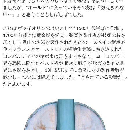
私はそれまでもキズ状のものは全て確認するようにしてい
ましたが、”オールド” に入っているその数は『 数えきれな
い‥。』と思うこともしばしばでした。
これは ヴァイオリンの歴史として” 1500年代半ばに登場し
1700年前後には黄金期を迎え、弦楽器製作者が 技術の粋を
尽くして 沢山の名器が製作されたものの、 スペイン継承戦
争でフランスとオーストリアの領地争奪戦に巻き込まれた
ロンバルディアの諸都市は言うまでもなく、ヨーロッパ世
界を恐怖に陥れたペスト禍や 相次ぐ戦争が 弦楽器製作の世
界にも影をおとし、18世紀末までに急激にその製作者数が
減少し‥ ついには絶えてしまった。” とされている影響だっ
たと思います。