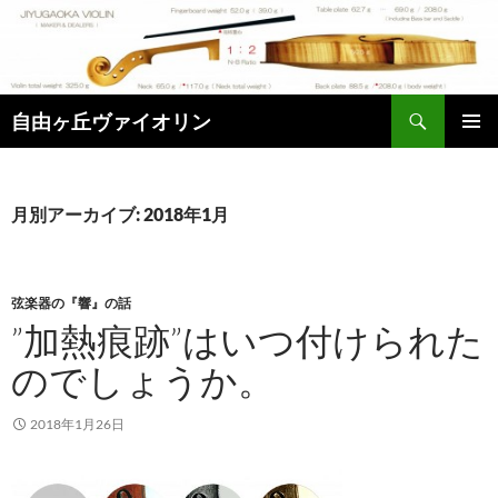
コ
ン
テ
ン
検
ツ
自由ヶ丘ヴァイオリン
索
へ
メインメ
ス
ニュー
キ
月別アーカイブ: 2018年1月
ッ
プ
弦楽器の『響』の話
”加熱痕跡”はいつ付けられた
のでしょうか。
2018年1月26日