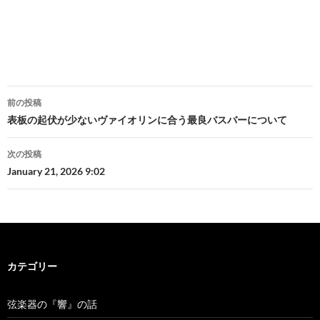
投
前の投稿
稿
表板の起伏が少ないヴァイオリンに合う最良バスバーについて
ナ
次の投稿
ビ
January 21, 2026 9:02
ゲ
ー
シ
カテゴリー
ョ
ン
弦楽器の『響』の話