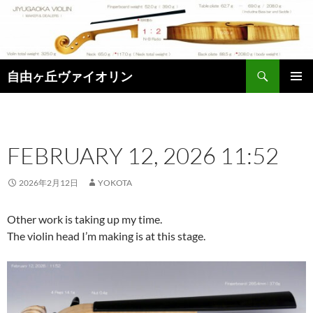
コ
ン
テ
ン
検
ツ
自由ヶ丘ヴァイオリン
索
へ
メインメ
ス
ニュー
キ
ッ
FEBRUARY 12, 2026 11:52
プ
2026年2月12日
YOKOTA
Other work is taking up my time.
The violin head I’m making is at this stage.